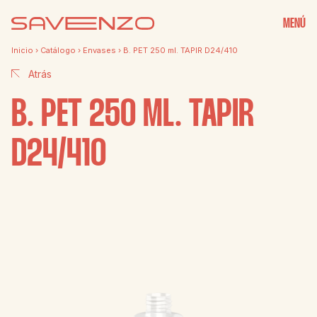
MENÚ
Inicio
›
Catálogo
›
Envases
›
B. PET 250 ml. TAPIR D24/410
Atrás
B. PET 250 ML. TAPIR
D24/410