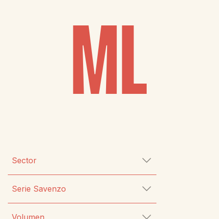
ML
Sector
Cosmética
Serie Savenzo
Farmacia y laboratorio
BARI
Industria y química
Volumen