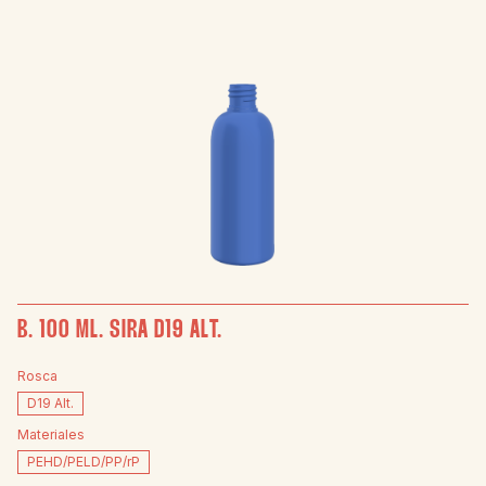
D28/410
OKAPI
125 ml.
D38
RIMINI
150 ml.
D40
SION
175 ml.
LCM-28
SIRA
200 ml.
P28
VINCA
250 ml.
ZINIA
300 ml.
400 ml.
B. 100 ML. SIRA D19 ALT.
500 ml.
Rosca
750 ml.
D19 Alt.
Materiales
1000 ml.
PEHD/PELD/PP/rP