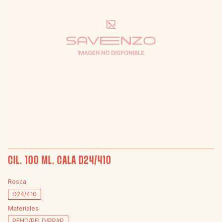
CIL. 100 ML. CALA D24/410
Rosca
D24/410
Materiales
PEHD/PELD/PP/rP