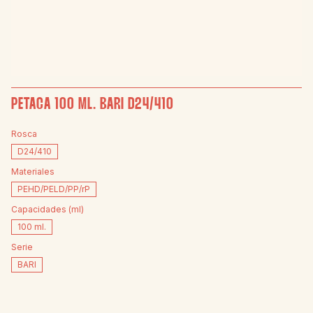
PETACA 100 ML. BARI D24/410
Rosca
D24/410
Materiales
PEHD/PELD/PP/rP
Capacidades (ml)
100 ml.
Serie
BARI